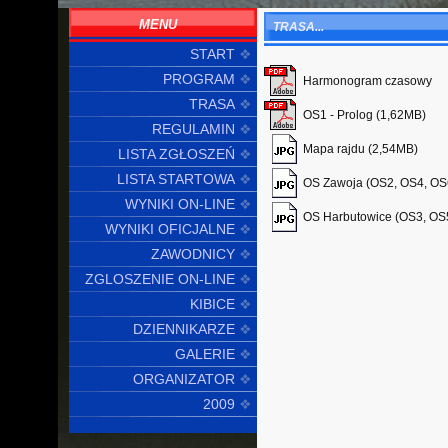
MENU
TRASA...
START
PROGRAM
Harmonogram czasowy
TRASA
OS1 - Prolog (1,62MB)
REGULAMIN
Mapa rajdu (2,54MB)
LISTA ZGŁOSZEŃ
LISTA STARTOWA
OS Zawoja (OS2, OS4, OS
WYNIKI ON-LINE
OS Harbutowice (OS3, OS
WYNIKI OFICJALNE
ZAWODNICY
ZGLOSZENIE ON-LINE
KIBICE
DZIENNIKARZE
GALERIE
ORGANIZATOR
2009